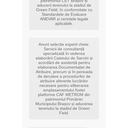
patrimoniul CET Brașov și
aducerii terenului la stadiul de
Green Field, în conformitate cu
Standardele de Evaluare
ANEVAR și cerințele legale
aplicabile.
Anunt selectie experti cheie:
Servicii de consultanță
specializată în vederea
elaborării Caietului de Sarcini și
acordării de asistență pentru
elaborarea Documentației de
Atribuire, precum și în perioada
de derulare a procedurilor de
atribuire aferente lucrărilor
necesare pentru eliberarea
amplasamentului fostei
platforme CAF METROM din
patrimoniul Primăriei
Municipiului Brașov și aducerea
terenului la stadiul de Green
Field.