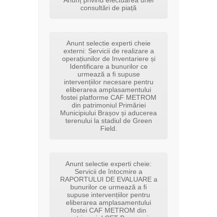
Anunț privind efectuarea unei
consultări de piață
Anunt selectie experti cheie
externi: Servicii de realizare a
operațiunilor de Inventariere și
Identificare a bunurilor ce
urmează a fi supuse
intervențiilor necesare pentru
eliberarea amplasamentului
fostei platforme CAF METROM
din patrimoniul Primăriei
Municipiului Brașov și aducerea
terenului la stadiul de Green
Field.
Anunt selectie experti cheie:
Servicii de întocmire a
RAPORTULUI DE EVALUARE a
bunurilor ce urmează a fi
supuse intervențiilor pentru
eliberarea amplasamentului
fostei CAF METROM din