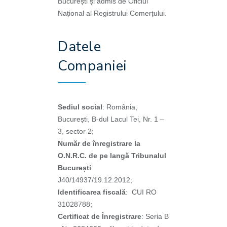
București și admis de Oficiul
Național al Registrului Comerțului.
Datele
Companiei
Sediul social
: România,
București, B-dul Lacul Tei, Nr. 1 –
3, sector 2;
Număr de înregistrare la
O.N.R.C. de pe langă Tribunalul
București
:
J40/14937/19.12.2012;
Identificarea fiscală
: CUI RO
31028788;
Certificat de Înregistrare
: Seria B