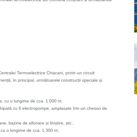
ntralei Termoelectrice Chișcani, printr-un circuit
ență, în principal, următoarele construcții speciale și
is, cu o lungime de cca. 1.000 m;
chipată cu 6 electropompe, amplasate într-un cheson de
, bazine de sifonare și liniștire, etc.;
, cu o lungime de cca. 1.300 m;