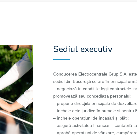
Sediul executiv
Conducerea Electrocentrale Grup S.A. este
sediul din București ce are în principal următ
– negociază în condițiile legii contractele 
promovează sau concediază personalul;
– propune direcțiile principale de dezvoltare 
– încheie acte juridice în numele și pentru 
– încheie operațiuni de încasări și plăți;
– asigură activitatea financiar – contabilă a 
– aprobă operațiuni de vânzare, cumpărare