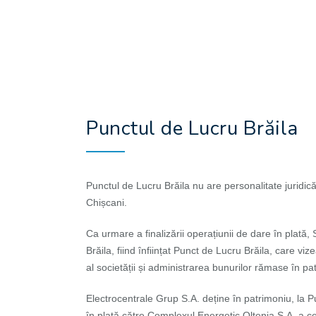
Punctul de Lucru Brăila
Punctul de Lucru Brăila nu are personalitate juridică
Chișcani.
Ca urmare a finalizării operațiunii de dare în plată
Brăila, fiind înființat Punct de Lucru Brăila, care viz
al societății și administrarea bunurilor rămase în pa
Electrocentrale Grup S.A. deține în patrimoniu, la P
în plată către Complexul Energetic Oltenia S.A. a c