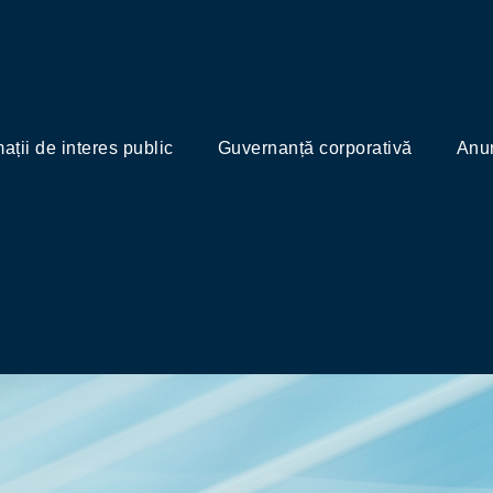
mații de interes public
Guvernanță corporativă
Anun