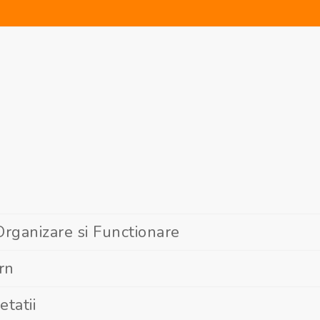
ganizare si Functionare
rn
tatii