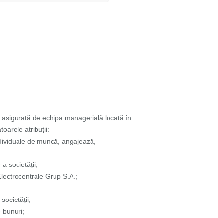
 asigurată de echipa managerială locată în
oarele atribuții:
individuale de muncă, angajează,
a societății;
Electrocentrale Grup S.A.;
societății;
 bunuri;