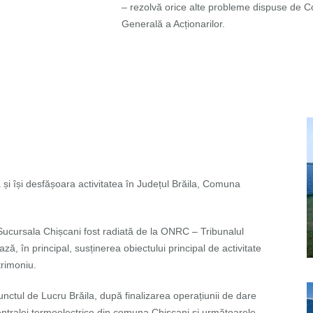
– rezolvă orice alte probleme dispuse de Co
Generală a Acționarilor.
 și își desfășoara activitatea în Județul Brăila, Comuna
, Sucursala Chișcani fost radiată de la ONRC – Tribunalul
ează, în principal, susținerea obiectului principal de activitate
trimoniu.
unctul de Lucru Brăila, după finalizarea operațiunii de dare
entralei termoelectrice din comuna Chișcani și următoarele