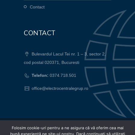
Contact
CONTACT
Bulevardul Lacul Tei nr. 1 – 3, sector 2,
cod postal 020371, Bucuresti
Telefon:
0374.718.501
office@electrocentralegrup.ro
Folosim cookie-uri pentru a ne asigura că vă oferim cea mai
© 2024 Electrocentrale Grup SA |
bună experiență pe site-ul nostru. Dacă continuați să utilizați