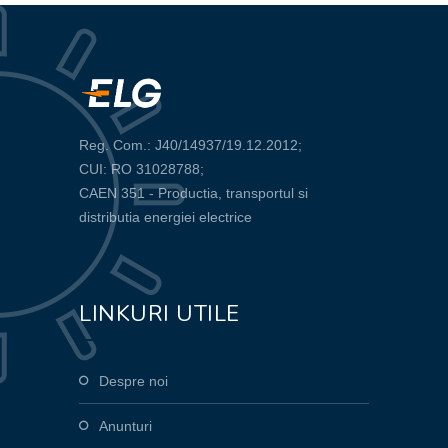
Reg. Com.: J40/14937/19.12.2012;
CUI: RO 31028788;
CAEN 351 - Productia, transportul si
distributia energiei electrice
LINKURI UTILE
Despre noi
Anunturi