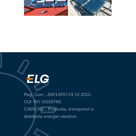
Reg. Com.: J40/14937/19.12.2012;
CUI: RO 31028788;
CAEN 351 - Productia, transportul si
distributia energiei electrice